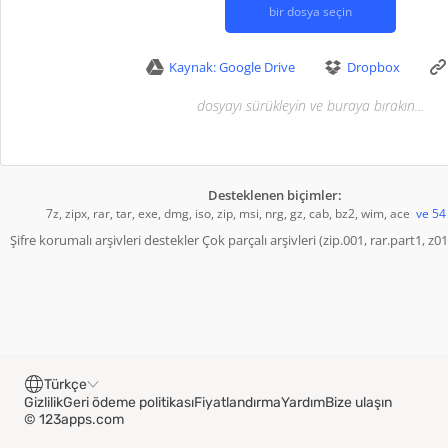
bir dosya seçin
Kaynak: Google Drive
Dropbox
dosyayı sürükleyin ve buraya bırakın...
Desteklenen biçimler:
7z, zipx, rar, tar, exe, dmg, iso, zip, msi, nrg, gz, cab, bz2, wim, ace
ve 54
Şifre korumalı arşivleri destekler Çok parçalı arşivleri (zip.001, rar.part1, z01
Türkçe
Gizlilik
Geri ödeme politikası
Fiyatlandırma
Yardım
Bize ulaşın
© 123apps.com